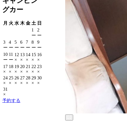
キャンピン
グカー
月
火
水
木
金
土
日
1
2
ー
ー
3
4
5
6
7
8
9
ー
ー
ー
ー
ー
ー
ー
10
11
12
13
14
15
16
ー
ー
×
×
×
×
×
17
18
19
20
21
22
23
×
×
×
×
×
×
×
24
25
26
27
28
29
30
×
×
×
×
×
×
×
31
×
予約する