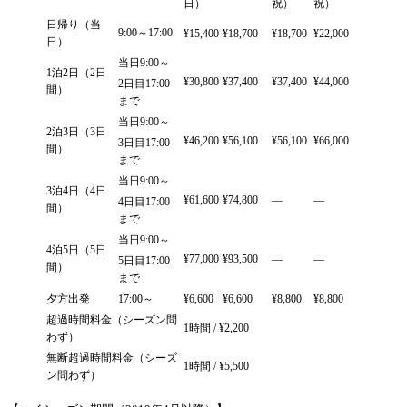
日）
祝）
祝）
日帰り（当
9:00～17:00
¥15,400
¥18,700
¥18,700
¥22,000
日）
当日9:00～
1泊2日（2日
¥30,800
¥37,400
¥37,400
¥44,000
2日目17:00
間）
まで
当日9:00～
2泊3日（3日
¥46,200
¥56,100
¥56,100
¥66,000
3日目17:00
間）
まで
当日9:00～
3泊4日（4日
¥61,600
¥74,800
―
―
4日目17:00
間）
まで
当日9:00～
4泊5日（5日
¥77,000
¥93,500
―
―
5日目17:00
間）
まで
夕方出発
17:00～
¥6,600
¥6,600
¥8,800
¥8,800
超過時間料金（シーズン問
1時間 / ¥2,200
わず）
無断超過時間料金（シーズ
1時間 / ¥5,500
ン問わず）