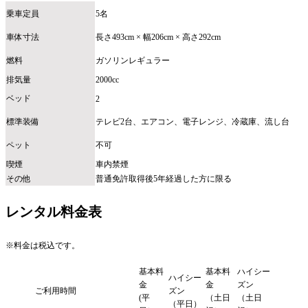
乗車定員
5名
車体寸法
長さ493cm × 幅206cm × 高さ292cm
燃料
ガソリンレギュラー
排気量
2000cc
ベッド
2
標準装備
テレビ2台、エアコン、電子レンジ、冷蔵庫、流し台
ペット
不可
喫煙
車内禁煙
その他
普通免許取得後5年経過した方に限る
レンタル料金表
※料金は税込です。
基本料
基本料
ハイシー
ハイシー
金
金
ズン
ご利用時間
ズン
(平
（土日
（土日
（平日）